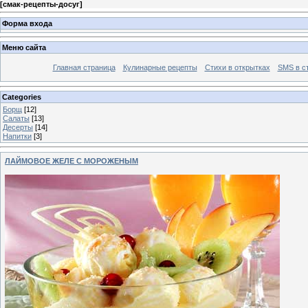
[
смак-рецепты-досуг
]
Форма входа
Меню сайта
Главная страница
Кулинарные рецепты
Стихи в открытках
SMS в с
Categories
Борщ
[12]
Салаты
[13]
Десерты
[14]
Напитки
[3]
ЛАЙМОВОЕ ЖЕЛЕ С МОРОЖЕНЫМ