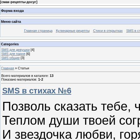
[
смак-рецепты-досуг
]
Форма входа
Меню сайта
Главная страница
Кулинарные рецепты
Стихи в открытках
SMS в с
Categories
SMS для девушки
[4]
SMS для парня
[6]
SMS общие
[3]
Главная
»
Статьи
Всего материалов в каталоге
:
13
Показано материалов
:
1-2
SMS в стихах №6
Позволь сказать тебе, ч
Теплом души твоей сог
И звездочка любви, гор