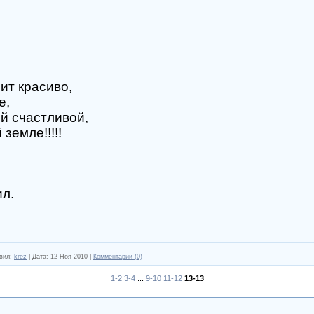
чит красиво,
е,
й счастливой,
земле!!!!!
ил.
вил:
krez
|
Дата:
12-Ноя-2010
|
Комментарии (0)
1-2
3-4
...
9-10
11-12
13-13