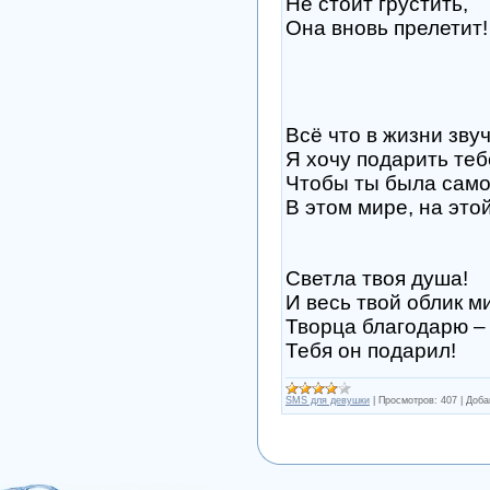
Не стоит грустить,
Она вновь прелетит!
Всё что в жизни зву
Я хочу подарить теб
Чтобы ты была само
В этом мире, на этой 
Светла твоя душа!
И весь твой облик м
Творца благодарю –
Тебя он подарил!
SMS для девушки
|
Просмотров:
407
|
Доба