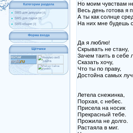
Но моим чувствам н
Категории раздела
Весь день готова я п
SMS для девушки
[4]
А ты как солнце сре
SMS для парня
[6]
На них мне будешь о
SMS общие
[3]
Форма входа
Да я люблю!
Скрывать не стану,
Щётчики
Зачем таить в себе 
Сказать хочу,
Что ты по праву,
Достойна самых луч
Летела снежинка,
Порхая, с небес.
Присела на носик
Прекрасный тебе.
Прожила не долго.
Растаяла в миг.