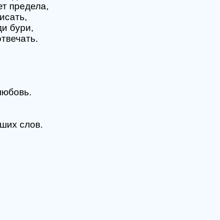
ет предела,
исать,
ди бури,
твечать.
любовь.
ших слов.