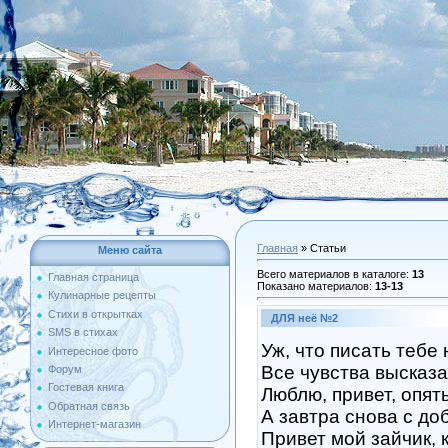
Главная
»
Статьи
Меню сайта
Всего материалов в каталоге
:
13
Главная страница
Показано материалов
:
13-13
Кулинарные рецепты
Стихи в открытках
ДЛЯ неё №2
SMS в стихах
Уж, что писать тебе 
Интересное фото
Все чувства высказа
Форум
Гостевая книга
Люблю, привет, опять
Обратная связь
А завтра снова с до
Интернет-магазин
Привет мой зайчик, 