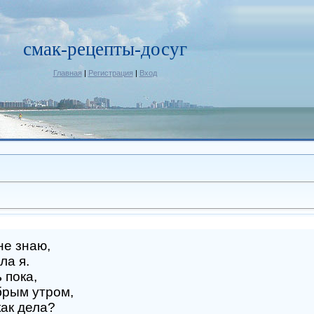
смак-рецепты-досуг
Главная
|
Регистрация
|
Вход
не знаю,
ла я.
 пока,
брым утром,
как дела?