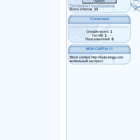
Результаты
|
Архив опросов
Всего ответов:
13
Статистика
Онлайн всего:
1
Гостей:
1
Пользователей:
0
МОИ САЙТЫ !!!
Block content http://mobi.torgg.com
мобильный экспресс