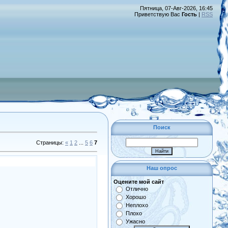
Пятница, 07-Авг-2026, 16:45
Приветствую Вас
Гость
|
RSS
Поиск
Страницы
:
«
1
2
...
5
6
7
Наш опрос
Оцените мой сайт
Отлично
Хорошо
Неплохо
Плохо
Ужасно