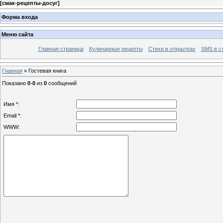
[
смак-рецепты-досуг
]
Форма входа
Меню сайта
Главная страница
Кулинарные рецепты
Стихи в открытках
SMS в с
Главная
»
Гостевая книга
Показано
0
-
0
из
0
сообщений
Имя *:
Email *:
WWW: