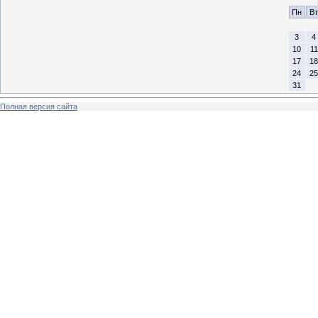
Пн
Вт
3
4
10
11
17
18
24
25
31
Полная версия сайта