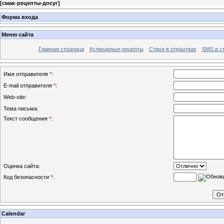
[
смак-рецепты-досуг
]
Форма входа
Меню сайта
Главная страница
Кулинарные рецепты
Стихи в открытках
SMS в с
Имя отправителя
*
:
E-mail отправителя
*
:
Web-site:
Тема письма:
Текст сообщения
*
:
Оценка сайта:
Код безопасности
*
:
Calendar