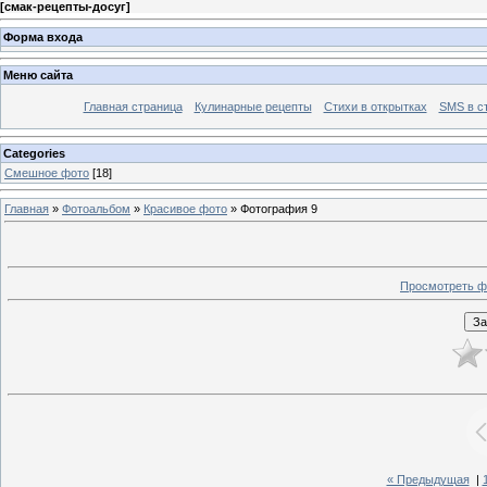
[
смак-рецепты-досуг
]
Форма входа
Меню сайта
Главная страница
Кулинарные рецепты
Стихи в открытках
SMS в с
Categories
Смешное фото
[18]
Главная
»
Фотоальбом
»
Красивое фото
» Фотография 9
Просмотреть ф
« Предыдущая
|